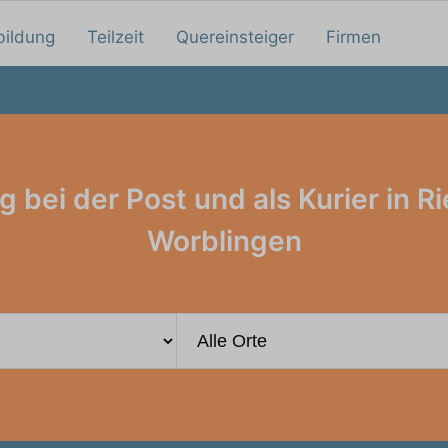
bildung
Teilzeit
Quereinsteiger
Firmen
 bei der Post und als Kurier in R
Worblingen