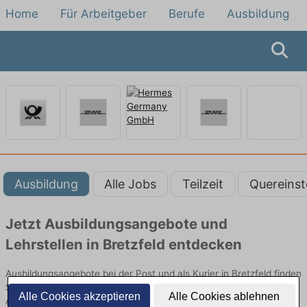
Home
Für Arbeitgeber
Berufe
Ausbildung
Ausbildung
Alle Jobs
Teilzeit
Quereinst
Jetzt Ausbildungsangebote und
Lehrstellen in Bretzfeld entdecken
Ausbildungsangebote bei der Post und als Kurier in Bretzfeld finden
Sie von namhaften Firmen. Entdecken Sie freie Optionen von Top-
Alle Cookies akzeptieren
Alle Cookies ablehnen
Arbeitgebern und bewerben Sie sich noch heute.