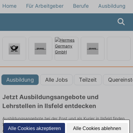
Home
Für Arbeitgeber
Berufe
Ausbildung
Ausbildung
Alle Jobs
Teilzeit
Quereinst
Jetzt Ausbildungsangebote und
Lehrstellen in Ilsfeld entdecken
Ausbildungsangebote bei der Post und als Kurier in Ilsfeld finden
Sie von namhaften Firmen. Entdecken Sie freie Optionen von Top-
Alle Cookies akzeptieren
Alle Cookies ablehnen
Arbeitgebern und bewerben Sie sich noch heute.