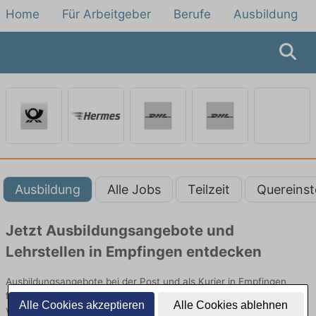
Home
Für Arbeitgeber
Berufe
Ausbildung
Ausbildung
Alle Jobs
Teilzeit
Quereinst
Jetzt Ausbildungsangebote und
Lehrstellen in Empfingen entdecken
Ausbildungsangebote bei der Post und als Kurier in Empfingen
finden Sie von namhaften Firmen. Entdecken Sie freie Optionen
Alle Cookies akzeptieren
Alle Cookies ablehnen
von Top-Arbeitgebern und bewerben Sie sich noch heute.