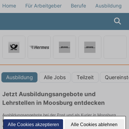
Home
Für Arbeitgeber
Berufe
Ausbildung
Ausbildung
Alle Jobs
Teilzeit
Quereinst
Jetzt Ausbildungsangebote und
Lehrstellen in Moosburg entdecken
Ausbildungsangebote bei der Post und als Kurier in Moosburg
finden Sie von namhaften Firmen. Entdecken Sie freie Optionen
Alle Cookies akzeptieren
Alle Cookies ablehnen
von Top-Arbeitgebern und bewerben Sie sich noch heute.