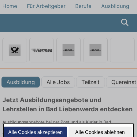
Home
Für Arbeitgeber
Berufe
Ausbildung
Ausbildung
Alle Jobs
Teilzeit
Quereinst
Jetzt Ausbildungsangebote und
Lehrstellen in Bad Liebenwerda entdecken
Ausbildungsangebote bei der Post und als Kurier in Bad
Liebenwerda finden Sie von namhaften Firmen. Entdecken Sie
Alle Cookies akzeptieren
Alle Cookies ablehnen
freie Optionen von Top-Arbeitgebern und bewerben Sie sich noch