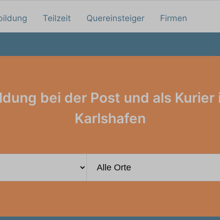
bildung
Teilzeit
Quereinsteiger
Firmen
ldung bei der Post und als Kurier 
Karlshafen