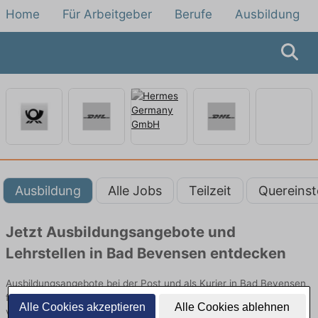
Home
Für Arbeitgeber
Berufe
Ausbildung
Ausbildung
Alle Jobs
Teilzeit
Quereinst
Jetzt Ausbildungsangebote und
Lehrstellen in Bad Bevensen entdecken
Ausbildungsangebote bei der Post und als Kurier in Bad Bevensen
finden Sie von namhaften Firmen. Entdecken Sie freie Optionen
Alle Cookies akzeptieren
Alle Cookies ablehnen
von Top-Arbeitgebern und bewerben Sie sich noch heute.