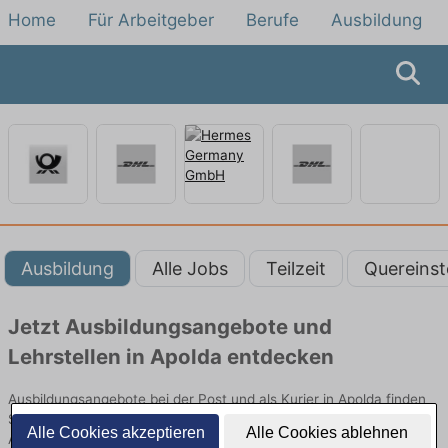
Home
Für Arbeitgeber
Berufe
Ausbildung
Ausbildung
Alle Jobs
Teilzeit
Quereinst
Jetzt Ausbildungsangebote und
Lehrstellen in Apolda entdecken
Ausbildungsangebote bei der Post und als Kurier in Apolda finden
Sie von namhaften Firmen. Entdecken Sie freie Optionen von Top-
Alle Cookies akzeptieren
Alle Cookies ablehnen
Arbeitgebern und bewerben Sie sich noch heute.