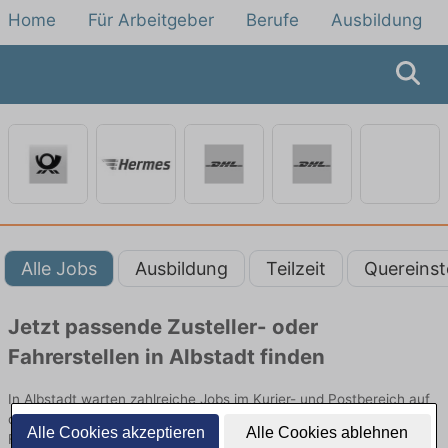
Home
Für Arbeitgeber
Berufe
Ausbildung
Alle Jobs
Ausbildung
Teilzeit
Quereinst
Jetzt passende Zusteller- oder
Fahrerstellen in Albstadt finden
In Albstadt warten zahlreiche Jobs im Kurier- und Postbereich auf
dich. Ob mit oder ohne Erfahrung – finde deinen neuen Job als
Alle Cookies akzeptieren
Alle Cookies ablehnen
Fahrer, Bote oder Zusteller direkt in deiner Stadt.