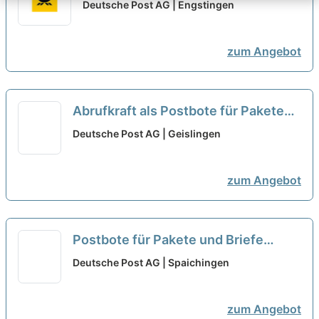
(m/w/d)
neu
Deutsche Post AG | Engstingen
zum Angebot
Abrufkraft als Postbote für Pakete
und Briefe(m/w/d)
neu
Deutsche Post AG | Geislingen
zum Angebot
Postbote für Pakete und Briefe
(m/w/d)
neu
Deutsche Post AG | Spaichingen
zum Angebot