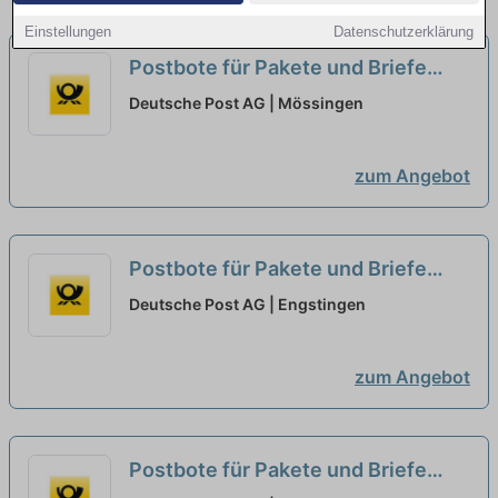
Einstellungen
Datenschutzerklärung
Postbote für Pakete und Briefe
(m/w/d)
neu
Deutsche Post AG | Mössingen
zum Angebot
Postbote für Pakete und Briefe
(m/w/d)
neu
Deutsche Post AG | Engstingen
zum Angebot
Postbote für Pakete und Briefe