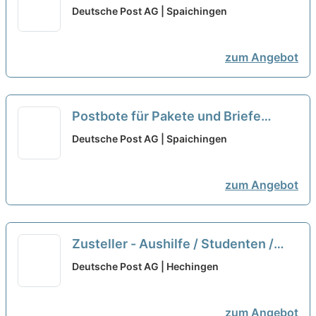
(m/w/d)
neu
Deutsche Post AG | Spaichingen
zum Angebot
Postbote für Pakete und Briefe
(m/w/d)
neu
Deutsche Post AG | Spaichingen
zum Angebot
Zusteller - Aushilfe / Studenten /
Abrufkraft (m/w/d)
neu
Deutsche Post AG | Hechingen
zum Angebot